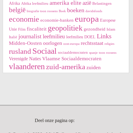
amerika elite
azië
Afrika
Afrika leefmilieu
Belastingen
belgië
boeken
biografie toon roosens
Boek
davidsfonds
europa
economie
economie-banken
Europese
geopolitiek
fiscaliteit
gezondheid
Unie
Film
Islam
Links
journalist
leefmilieu
leefmilieu DOEL
Italië
oorlogen
rechtsstaat
Midden-Oosten
oost-europa
religies
Sociaal
rusland
sociaaldemocraten
spanje
toon roosens
Vlaamse Sociaaldemocraten
Verenigde Naties
vlaanderen
zuid-amerika
zuiden
Deel onze pagina op: