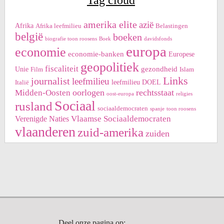
Tag cloud
amerika elite
azië
Afrika
Afrika leefmilieu
Belastingen
belgië
boeken
biografie toon roosens
Boek
davidsfonds
europa
economie
economie-banken
Europese
geopolitiek
fiscaliteit
gezondheid
Unie
Film
Islam
Links
journalist
leefmilieu
leefmilieu DOEL
Italië
oorlogen
rechtsstaat
Midden-Oosten
oost-europa
religies
Sociaal
rusland
sociaaldemocraten
spanje
toon roosens
Vlaamse Sociaaldemocraten
Verenigde Naties
vlaanderen
zuid-amerika
zuiden
Deel onze pagina op: