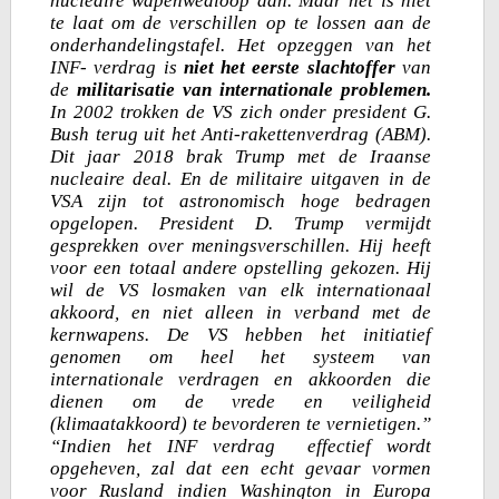
nucleaire wapenwedloop aan. Maar het is niet
te laat om de verschillen op te lossen aan de
onderhandelingstafel. Het opzeggen van het
INF- verdrag is
niet het eerste slachtoffer
van
de
militarisatie van internationale problemen.
In 2002 trokken de VS zich onder president G.
Bush terug uit het Anti-rakettenverdrag (ABM).
Dit jaar 2018 brak Trump met de Iraanse
nucleaire deal. En de militaire uitgaven in de
VSA zijn tot astronomisch hoge bedragen
opgelopen. President D. Trump vermijdt
gesprekken over meningsverschillen. Hij heeft
voor een totaal andere opstelling gekozen. Hij
wil de VS losmaken van elk internationaal
akkoord, en niet alleen in verband met de
kernwapens. De VS hebben het initiatief
genomen om heel het systeem van
internationale verdragen en akkoorden die
dienen om de vrede en veiligheid
(klimaatakkoord) te bevorderen te vernietigen.”
“Indien het INF verdrag effectief wordt
opgeheven, zal dat een echt gevaar vormen
voor Rusland indien Washington in Europa