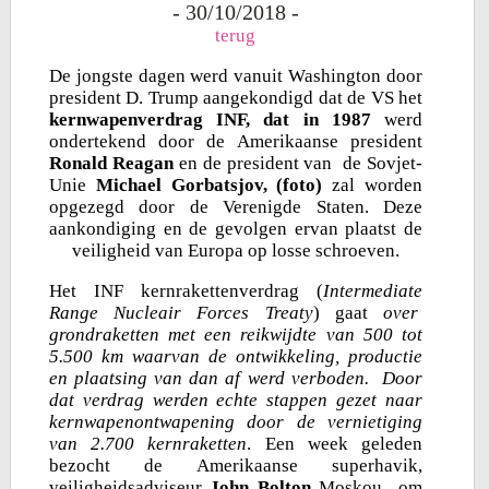
- 30/10/2018 -
terug
De jongste dagen werd vanuit Washington door
president D. Trump aangekondigd dat de VS het
kernwapenverdrag INF, dat in 1987
werd
ondertekend door de Amerikaanse president
Ronald Reagan
en de president van de Sovjet-
Unie
Michael Gorbatsjov, (foto)
zal worden
opgezegd door de Verenigde Staten. Deze
aankondiging en de gevolgen ervan plaatst de
veiligheid van Europa op losse schroeven.
Het INF kernrakettenverdrag (
Intermediate
Range Nucleair Forces Treaty
) gaat
over
grondraketten met een reikwijdte van 500 tot
5.500 km waarvan de ontwikkeling, productie
en plaatsing van dan af werd verboden. Door
dat verdrag werden echte stappen gezet naar
kernwapenontwapening door de vernietiging
van 2.700 kernraketten
. Een week geleden
bezocht de Amerikaanse superhavik,
veiligheidsadviseur
John Bolton
Moskou om