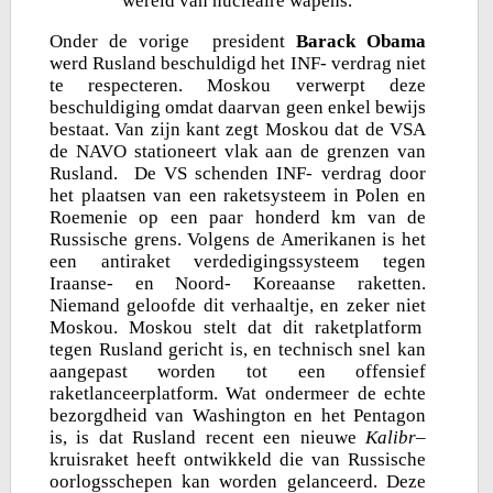
wereld van nucleaire wapens.
Onder de vorige president
Barack Obama
werd Rusland beschuldigd het INF- verdrag niet
te respecteren. Moskou verwerpt deze
beschuldiging omdat daarvan geen enkel bewijs
bestaat. Van zijn kant zegt Moskou dat de VSA
de NAVO stationeert vlak aan de grenzen van
Rusland. De VS schenden INF- verdrag door
het plaatsen van een raketsysteem in Polen en
Roemenie op een paar honderd km van de
Russische grens. Volgens de Amerikanen is het
een antiraket verdedigingssysteem tegen
Iraanse- en Noord- Koreaanse raketten.
Niemand geloofde dit verhaaltje, en zeker niet
Moskou. Moskou stelt dat dit raketplatform
tegen Rusland gericht is, en technisch snel kan
aangepast worden tot een offensief
raketlanceerplatform. Wat ondermeer de echte
bezorgdheid van Washington en het Pentagon
is, is dat Rusland recent een nieuwe
Kalibr
–
kruisraket heeft ontwikkeld die van Russische
oorlogsschepen kan worden gelanceerd. Deze