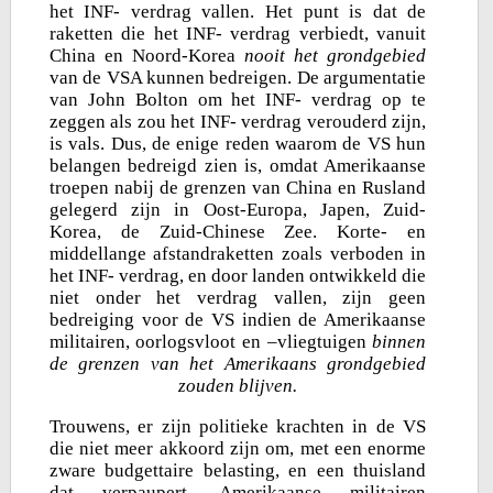
het INF- verdrag vallen. Het punt is dat de
raketten die het INF- verdrag verbiedt, vanuit
China en Noord-Korea
nooit het grondgebied
van de VSA kunnen bedreigen. De argumentatie
van John Bolton om het INF- verdrag op te
zeggen als zou het INF- verdrag verouderd zijn,
is vals. Dus, de enige reden waarom de VS hun
belangen bedreigd zien is, omdat Amerikaanse
troepen nabij de grenzen van China en Rusland
gelegerd zijn in Oost-Europa, Japen, Zuid-
Korea, de Zuid-Chinese Zee. Korte- en
middellange afstandraketten zoals verboden in
het INF- verdrag, en door landen ontwikkeld die
niet onder het verdrag vallen, zijn geen
bedreiging voor de VS indien de Amerikaanse
militairen, oorlogsvloot en –vliegtuigen
binnen
de grenzen van het Amerikaans grondgebied
zouden blijven.
Trouwens, er zijn politieke krachten in de VS
die niet meer akkoord zijn om, met een enorme
zware budgettaire belasting, en een thuisland
dat verpaupert, Amerikaanse militairen