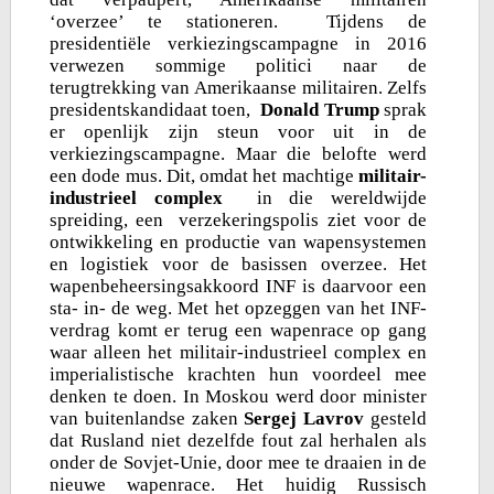
‘overzee’ te stationeren. Tijdens de
presidentiële verkiezingscampagne in 2016
verwezen sommige politici naar de
terugtrekking van Amerikaanse militairen. Zelfs
presidentskandidaat toen,
Donald Trump
sprak
er openlijk zijn steun voor uit in de
verkiezingscampagne. Maar die belofte werd
een dode mus. Dit, omdat het machtige
militair-
industrieel complex
in die wereldwijde
spreiding, een verzekeringspolis ziet voor de
ontwikkeling en productie van wapensystemen
en logistiek voor de basissen overzee. Het
wapenbeheersingsakkoord INF is daarvoor een
sta- in- de weg. Met het opzeggen van het INF-
verdrag komt er terug een wapenrace op gang
waar alleen het militair-industrieel complex en
imperialistische krachten hun voordeel mee
denken te doen. In Moskou werd door minister
van buitenlandse zaken
Sergej Lavrov
gesteld
dat Rusland niet dezelfde fout zal herhalen als
onder de Sovjet-Unie, door mee te draaien in de
nieuwe wapenrace. Het huidig Russisch