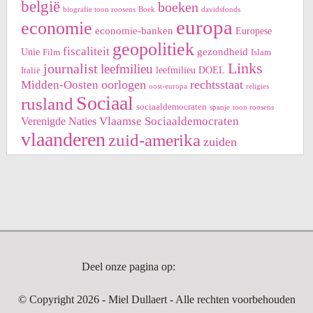
belgië
boeken
biografie toon roosens
Boek
davidsfonds
europa
economie
economie-banken
Europese
geopolitiek
fiscaliteit
gezondheid
Unie
Film
Islam
Links
journalist
leefmilieu
leefmilieu DOEL
Italië
oorlogen
rechtsstaat
Midden-Oosten
oost-europa
religies
Sociaal
rusland
sociaaldemocraten
spanje
toon roosens
Vlaamse Sociaaldemocraten
Verenigde Naties
vlaanderen
zuid-amerika
zuiden
Deel onze pagina op:
© Copyright 2026 ‐ Miel Dullaert ‐ Alle rechten voorbehouden